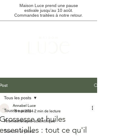
Maison Luce prend une pause
estivale jusqu’au 10 août.
Commandes traitées à notre retour.
Points de cueillette disponibles à Montréal, Québec et au Saguenay /
Livraison gratuite pour toute commande de 85 $ et plus.
Post
Tous les posts
Annabel Luce
Tous les posts
15 mai 2024
2 min de lecture
Grossesse et huiles
Aromathérapie scientifique
essentielles : tout ce qu'il
Soin de la peau