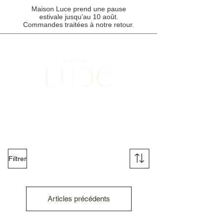
Maison Luce prend une pause
estivale jusqu’au 10 août.
Commandes traitées à notre retour.
Points de cueillette disponibles à Montréal, Québec et au Saguenay /
Livraison gratuite pour toute commande de 85 $ et plus.
Filtrer
Articles précédents