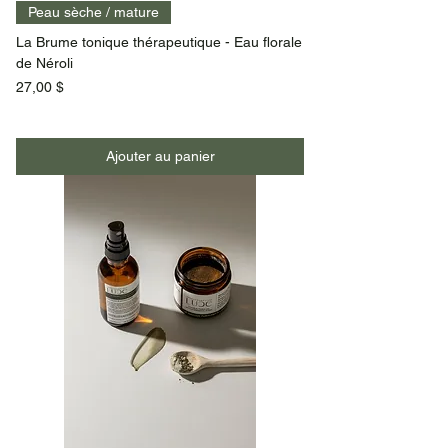
Peau sèche / mature
La Brume tonique thérapeutique - Eau florale
de Néroli
Prix
27,00 $
Ajouter au panier