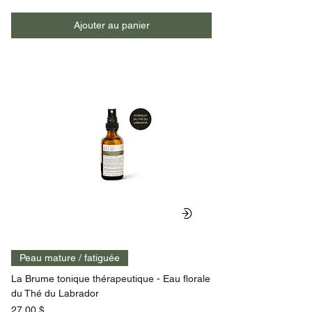
Ajouter au panier
Peau mature / fatiguée
La Brume tonique thérapeutique - Eau florale
du Thé du Labrador
Prix
27,00 $