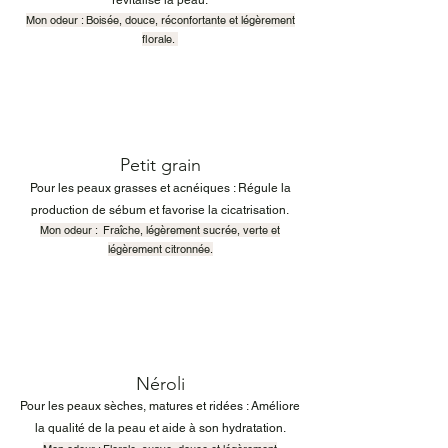
revitalise la peau.​
Mon odeur : Boisée, douce, réconfortante et légèrement
florale.
Petit grain
Pour les peaux grasses et acnéiques : Régule la
production de sébum et favorise la cicatrisation.​
Mon odeur : Fraîche, légèrement sucrée, verte et
légèrement citronnée.
Néroli
​Pour les peaux sèches, matures et ridées : Améliore
la qualité de la peau et aide à son hydratation.