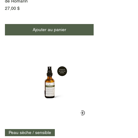
de Romarin
Prix
27,00 $
Ajouter au panier
Peau sèche / sensible