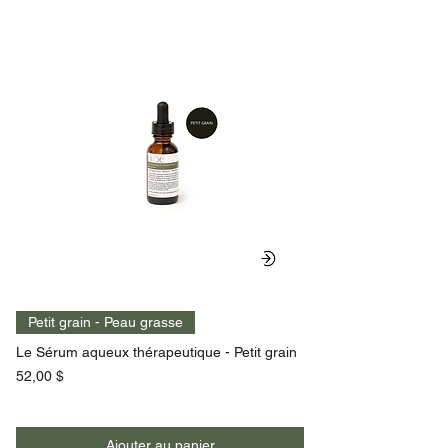
Petit grain - Peau grasse
Le Sérum aqueux thérapeutique - Petit grain
Prix
52,00 $
Ajouter au panier