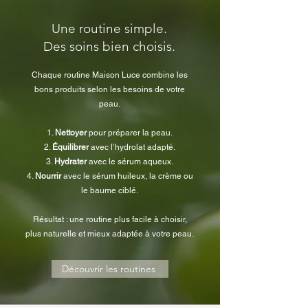
Une routine simple.
Des soins bien choisis.
Chaque routine Maison Luce combine les
bons produits selon les besoins de votre
La Brume tonique thérapeutique -
Le Sérum aqueux thérapeutique -
Le Sérum huileux
La Crème thérapeutique de luxe -
peau.
Eau florale du Thé du Labrador
Géranium
Petit grain
Prix
57,00 $
Prix
Prix
Prix
27,00 $
52,00 $
42,00 $
1.
Nettoyer
pour préparer la peau.
2.
Équilibrer
avec l’hydrolat adapté.
3.
Hydrater
avec le sérum aqueux.
4.
N
ourrir
avec le sérum huileux, la crème ou
le baume ciblé.
Résultat : une routine plus facile à choisir,
plus naturelle et mieux adaptée à votre peau.
Découvrir les routines