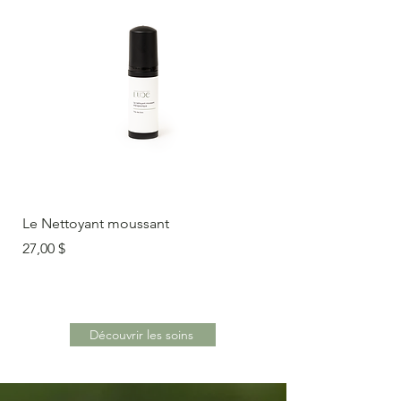
Le Nettoyant moussant
Prix
27,00 $
Découvrir les soins