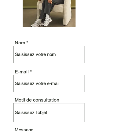
Prix
Prix
Prix
27,00 $
27,00 $
27,00 $
Nom
E-mail
Motif de consultation
Message