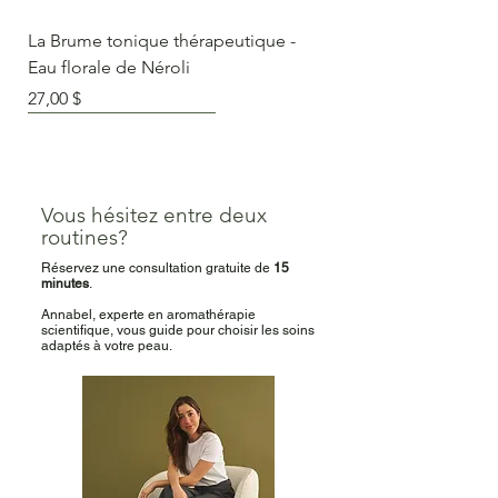
La Brume tonique thérapeutique -
Eau florale de Néroli
Prix
27,00 $
Peau sèche / sensible
Peau grasse / acnéique
Peau mature / fatiguée
Vous hésitez entre deux
routines?
Réservez une consultation gratuite de
15
minutes
.
Annabel, experte en aromathérapie
scientifique, vous guide pour choisir les soins
adaptés à votre peau.
La Brume tonique thérapeutique -
La Brume tonique thérapeutique -
La Brume tonique thérapeutique -
Eau florale de Rose de Damas
Eau florale de Romarin
Eau florale du Thé du Labrador