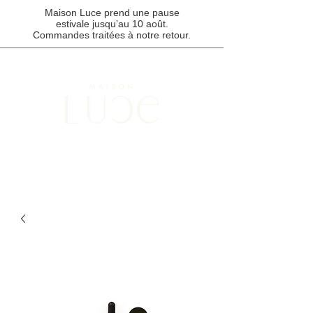
Maison Luce prend une pause
estivale jusqu’au 10 août.
Commandes traitées à notre retour.
Points de cueillette disponibles à Montréal, Québec et au Saguenay /
Livraison gratuite pour toute commande de 85 $ et plus.