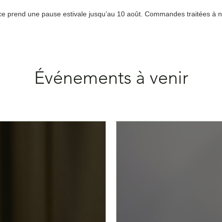
e prend une pause estivale jusqu’au 10 août. Commandes traitées à no
ibles à Montréal, Québec et au Saguenay / Livraison gratuite pour tout
Événements à venir
ropathie
Besoin d'aide?
Guide
Carte cadeau
À propos
Ebook & A