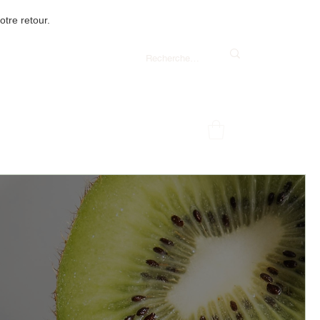
tre retour.
e commande de 85 $ et plus.
telier