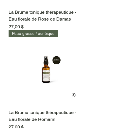
La Brume tonique thérapeutique -
Eau florale de Rose de Damas
Prix
27,00 $
Peau grasse / acnéique
La Brume tonique thérapeutique -
Eau florale de Romarin
Prix
27,00 $