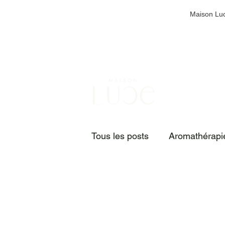
Maison Luc
Points de cueillette dispon
Boutique
Natu
Tous les posts
Aromathérapie