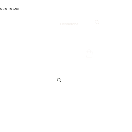
tre retour.
e commande de 85 $ et plus.
telier