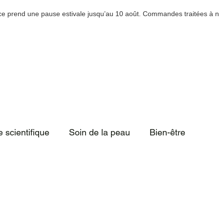
e prend une pause estivale jusqu’au 10 août. Commandes traitées à no
ibles à Montréal, Québec et au Saguenay / Livraison gratuite pour tout
ropathie
Besoin d'aide?
Guide
Carte cadeau
À propos
Ebook & A
 scientifique
Soin de la peau
Bien-être